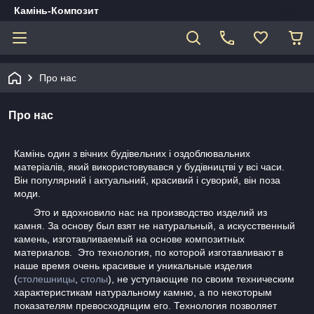
Камінь-Композит
Про нас
Про нас
Камінь один з вічних будівельних і оздоблювальних
матеріалів, який використовувався у будівництві у всі часи.
Він популярний і актуальний, красивий і суворий, він поза
моди.
Это и вдохновило нас на производство изделий из
камня. За основу был взят не натуральный, а искусственный
камень, изготавливаемый на основе композитных
материалов. Это технология, по которой изготавливают в
наше время очень красивые и уникальные изделия
(
столешницы
,
столы
), не уступающие по своим техническим
характеристикам натуральному камню, а по некоторым
показателям превосходящим его. Технология позволяет