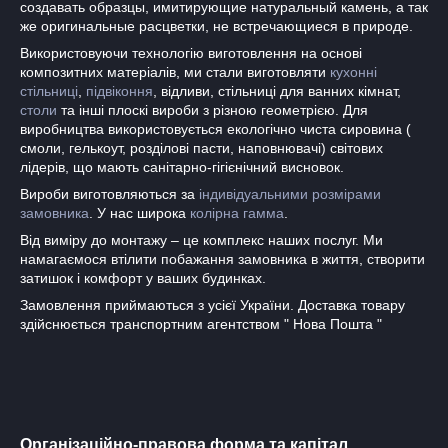
создавать образцы, имитирующие натуральный камень, а так
же оригинальные расцветки, не встречающиеся в природе.
Використовуючи технологію виготовлення на основі
композитних матеріалів, ми стали виготовляти
кухонні
стільниці
,
підвіконня
, відливи, стільниці для ванних кімнат,
столи
та інші плоскі вироби з різною геометрією. Для
виробництва використовується екологічно чиста сировина (
смоли, гелькоут, розділові пасти, наповнювачі) світових
лідерів, що мають санітарно-гігієнічний висновок.
Вироби виготовляються за
індивідуальними розмірами
замовника
. У нас широка
колірна гамма
.
Від виміру до монтажу – це комплекс наших послуг. Ми
намагаємося втілити побажання замовника в життя, створити
затишок і комфорт у ваших будинках.
Замовлення приймаються з усієї України. Доставка товару
здійснюється транспортним агентством " Нова Пошта "
Організаційно-правова форма та капітал