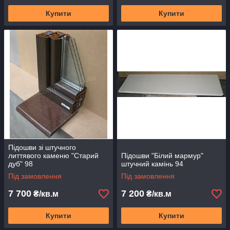
Купити
Купити
Підошви зі штучного
литтявого каменю "Старий
Підошви "Білий мармур"
дуб" 98
штучний камінь 94
Під замовлення
Під замовлення
7 700
7 200
₴/кв.м
₴/кв.м
Купити
Купити