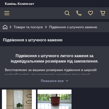
Камінь-Композит
Товари та послуги
Підвіконня з штучного каменю
Підвіконня з штучного каменю
Підвіконня з штучного литого каменя за
індивідуальними розмірами під замовлення.
Виготовляємо за вашими розмірами підвіконня в широкій
колірній палітрі, під пластикові і дерев'яні вікна різної
забарвлення. Наша продукція зарекомендувала себе часом і
Показати все
користується попитом у споживачів. Міцність, довговічність,
простота в догляді, і високі естетичні показники зробили їх
популярними.
По своїй конструкції підвіконня поділяємо на два типи:
стандартні і нестандартні.