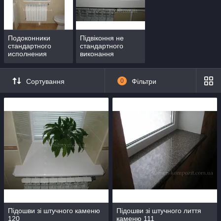
1. Стандартні мають наступні габарити та різновиди
кромок.
Подоконники
Підвіконня не
Довжина до 2500 мм
стандартного
стандартного
Ширина до 600 мм
исполнения
виконання
Товщина 25 мм
Кути виготовляються в двох варіантах:
Сортування
0
Фільтри
1 варіант -кути під 45 градусів
2 варіант - кути під 90 градусів
Підошви зі штучного каменю
Підошви зі штучного лиття
120
каменю 111