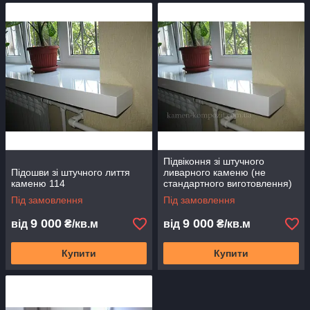
2. Нестандартні це ті які за своїми габаритами і кромки
не вписуються в характеристики стандартних ( ширина
600 мм, довжина більше 2500 мм, товщина 25 мм,
радіуси, скоси і інші елементи)
Підвіконня зі штучного
На фотографіях нижче ви можете подивитися варіанти
Підошви зі штучного лиття
ливарного каменю (не
виконання.
каменю 114
стандартного виготовлення)
113
Під замовлення
Під замовлення
9 000
9 000
від
₴/кв.м
від
₴/кв.м
Купити
Купити