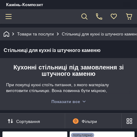
Камінь-Композит
Товари та послуги
Стільниці для кухні із штучного каме
Стільниці для кухні із штучного каменю
Кухонні стільниці під замовлення зі
штучного каменю
При покупці кухні стоїть питання, з якого матеріалу
виготовити стільницю. Вона повинна бути міцною,
довговічною, стійкою до стирання і подряпин, не залишати на
Показати все
собі плями від хімічних реагентів, не розбухає від вологи, і
при всіх цих якостях бути оригінальною і естетичною. Всі ці
завдання і вимоги може виконати литтєвий штучний камінь (
його синоніми: литтєвий граніт, литтєвий мармур), Цей
Сортування
0
Фільтри
матеріал популярний у всьому світі, має широкі дизайнерські
можливості, величезний вибір кольорів і фактур. Матеріал
популярно
гігієнічний і має загальну рекомендацію до застосування в