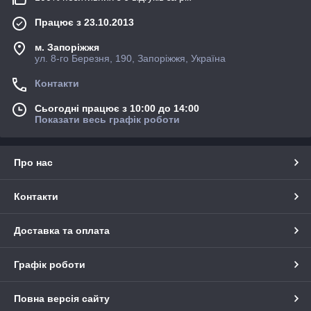
установка пристінного плінтуса, якщо він входить в
Працює з 23.10.2013
комплект замовлення
стільниця встановлена
м. Запоріжжя
ул. 8-го Березня, 190, Запоріжжя, Україна
Пристінний плінтус виготовляється з того ж матеріалу що і
полотно стільниці для кухні
Контакти
Плінтус прямокутної форми 40х16 мм.
Сьогодні працює з 10:00 до 14:00
Вартість 350 грн м. п.
Показати весь графік роботи
Мийки для кухні використовуються двох видів
1.Врізна накладна мийка з верхнім кріпленням.
Про нас
Встановлюється в готовий отвір по верх полотна стільниці.
Контакти
Доставка та оплата
Графік роботи
Повна версія сайту