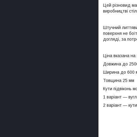
Цей різновид ма
виробництві стіл
Штучний литтявий
поверхня не боїт
догляді, за потр
Ціна вказана на п
Довжина до 25
Ширина до 600 
Товщина 25 мм
Кути підвіконь м
1 варіант — вуг
2 варіант — кути