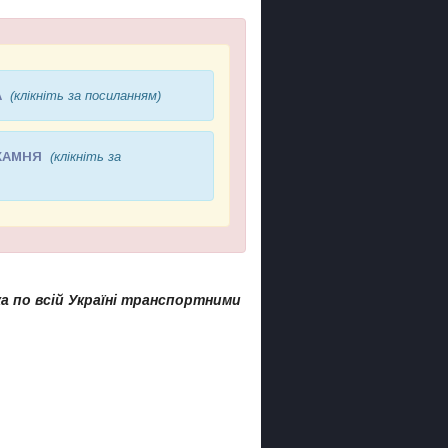
А
(клікніть за посиланням)
КАМНЯ
(клікніть за
а по всій Україні транспортними