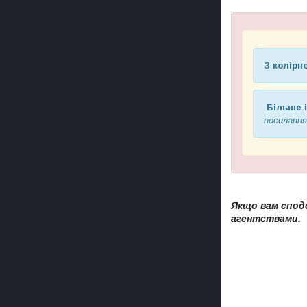
З колір
Більше 
посилання
Якщо вам спод
агентствами.