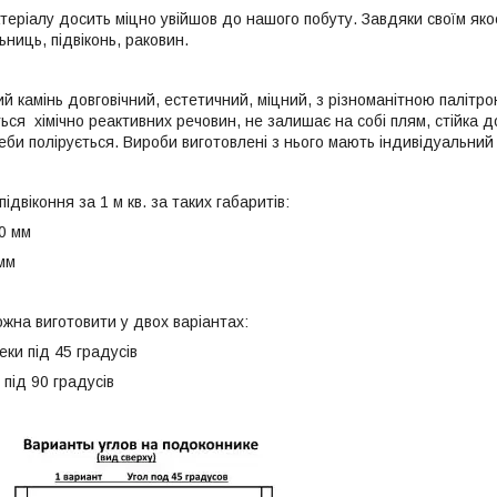
теріалу досить міцно увійшов до нашого побуту. Завдяки своїм яко
ьниць, підвіконь, раковин.
 камінь довговічний, естетичний, міцний, з різноманітною палітрою
ься хімічно реактивних речовин, не залишає на собі плям, стійка до
еби полірується. Вироби виготовлені з нього мають індивідуальний
ідвіконня за 1 м кв. за таких габаритів:
00 мм
мм
ожна виготовити у двох варіантах:
леки під 45 градусів
 під 90 градусів