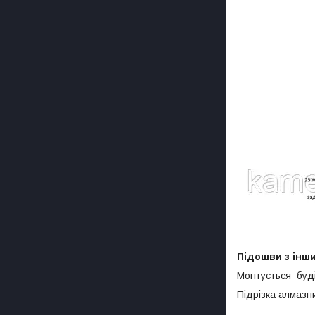
Підошви з інш
Монтується буді
Підрізка алмазн