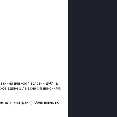
ваними плівкою " золотий дуб", а
рює єдине ціле вікна з підвіконням.
н, штучний граніт). Вони повністю