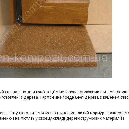
ий спеціально для комбінації з металопластиковими вікнами, ламіно
виготовлені з дерева. Гармонійне поєднання дерева з каменем ство
ені зі штучного лиття каменю (синоніми: литий мармур, полімербето
меню і не містять у своєму складі деревостружкових матеріалів!