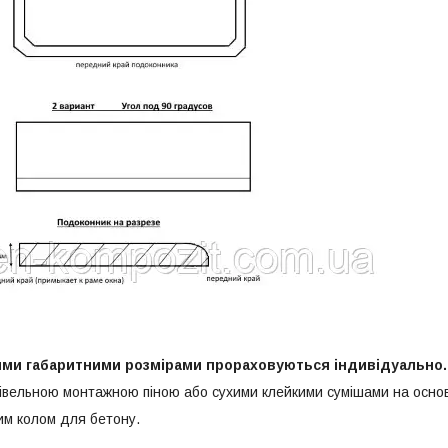
ими габаритними розмірами прораховуються індивідуально.
вельною монтажною піною або сухими клейкими сумішами на основ
им колом для бетону.