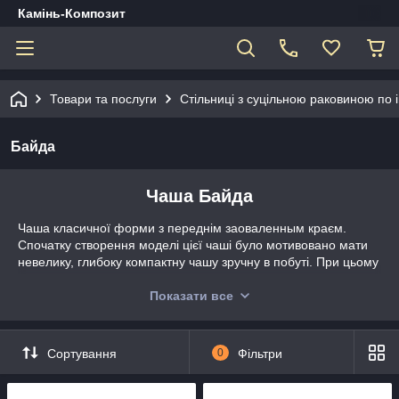
Камінь-Композит
Товари та послуги
Стільниці з суцільною раковиною по 
Байда
Чаша Байда
Чаша класичної форми з переднім заоваленным краєм.
Спочатку створення моделі цієї чаші було мотивовано мати
невелику, глибоку компактну чашу зручну в побуті. При цьому
нам важливо було мати гідний естетичний вигляд. У нас
вийшла така чаша. - Байда.
Показати все
Чудово підходить на стільниці малих габаритів з пральною
під низ полотна, а так само під стільниці різних стилів і
Сортування
0
Фільтри
конфігурацій.
Її замовляють не настільки часто, як інші чаші, але ті хто
замовляє Байду залишаються задоволені тим, що знайшли