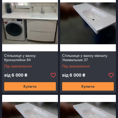
саме те, що хотіли.
Нижче представляємо наші роботи з люб'язної згоди наших
замовників.
Стільниця у ванну.
Стільниця у ванну кімнату.
Кронштейни 84
Умивальник 37
Під замовлення
Під замовлення
6 000
6 000
від
₴
від
₴
Купити
Купити