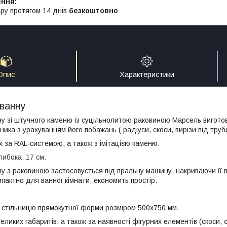
ру протягом 14 днів
безкоштовно
Опис
Характеристики
 ванну
ну зі штучного каменю із суцільнолитою раковиною Марсель вигото
ика з урахуванням його побажань ( радіуси, скоси, вирізи під труби
х за RAL-системою, а також з імітацією каменю.
либока, 17 см.
ну з раковиною застосовується під пральну машину, накриваючи її 
пактно для ванної кімнати, економить простір.
 стільницю прямокутної форми розміром 500х750 мм.
еликих габаритів, а також за наявності фігурних елементів (скоси, 