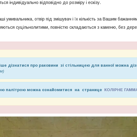
ться індивідуально відповідно до розміру і ескізу.
і умивальника, отвір під змішувач і їх кількість за Вашим бажання
яються суцільнолитими, повністю складаються з каменю, без дерев
ше дізнатися про раковини зі стільницею для ванної можна ді
м)
ною палітрою можна ознайомитися на странице
КОЛІРНЕ ГАММ