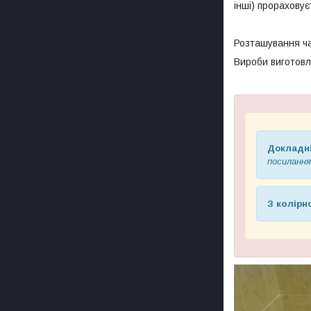
інші) прораховує
Розташування чаш
Вироби виготовл
Докладні
посилання
З колір