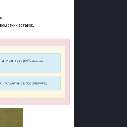
м.
омістких вставок.
знатися
тут
.
(клікніть за
А
(клікніть за посиланням)