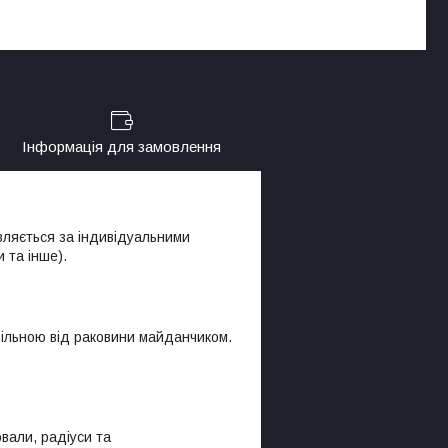
Інформація для замовлення
вляється за індивідуальними
 та інше).
вільною від раковини майданчиком.
овали, радіуси та