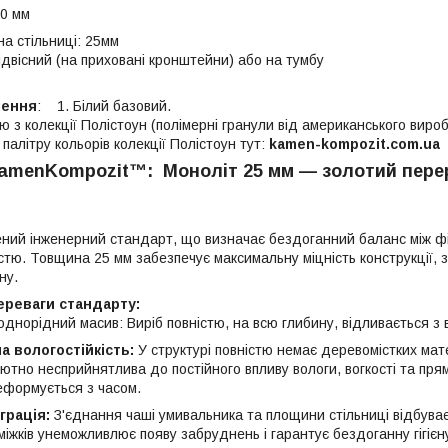
60 мм
а стільниці: 25мм
ідвісний (на приховані кронштейни) або на тумбу
лення
: 1. Білий базовий.
ню з колекції Полістоун (полімерні гранули від американського вироб
алітру кольорів колекції Полістоун тут:
kamen-kompozit.com.ua
menKompozit™: Моноліт 25 мм — золотий перері
ений інженерний стандарт, що визначає бездоганний баланс між ф
істю. Товщина 25 мм забезпечує максимальну міцність конструкції, 
ну.
ереваги стандарту:
однорідний масив: Виріб повністю, на всю глибину, відливається з 
 вологостійкість:
У структурі повністю немає деревомістких мат
ютно несприйнятлива до постійного впливу вологи, вогкості та пря
еформується з часом.
грація:
З'єднання чаші умивальника та площини стільниці відбуває
роміжків унеможливлює появу забруднень і гарантує бездоганну гігієн