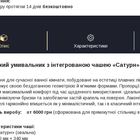
ру протягом 14 днів
безкоштовно
Опис
Характеристики
кий умивальник з інтегрованою чашею «Сатурн»
ня для сучасної ванної кімнати, побудоване на естетиці плавних лі
жує своєю бездоганною геометрією й м'якими формами. Пропорції ч
 максимальний комфорт під час щоденного використання: ідеальни
німізуючи бризки та запобігаючи застій крапель на поверхні. Лако
лі гармонійно впишеться як у мінімалістичний, так і в класичний інт
ь виробу: от 6000 грн
(сформована для прямокутної стільниці в
теристики чаші:
атурн» (овальна)
0 мм × 340 мм