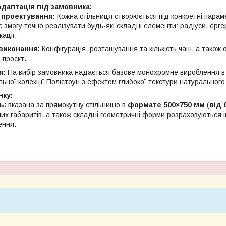
адаптація під замовника:
 проектування:
Кожна стільниця створюється під конкретні парам
змогу точно реалізувати будь-які складні елементи: радіуси, ергери
кації.
виконання:
Конфігурація, розташування та кількість чаш, а також 
 проєкт.
я:
На вибір замовника надається базове монохромне вироблення в 
льної колекції Полістоун з ефектом глибокої текстури натуральног
нку:
ть:
вказана за прямокутну стільницю в
формате 500×750 мм
(
від 
их габаритів, а також складні геометричні форми розраховуються 
ення.