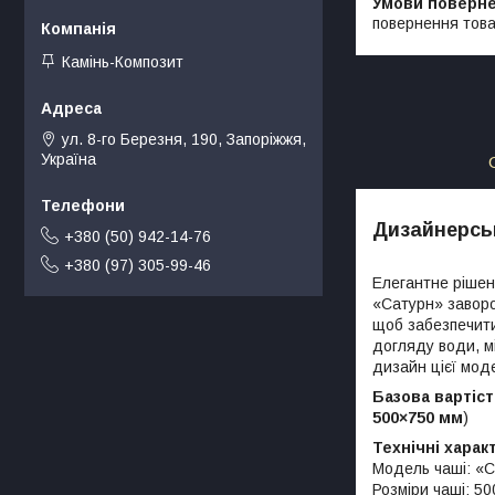
повернення това
Камінь-Композит
ул. 8-го Березня, 190, Запоріжжя,
Україна
Дизайнерсь
+380 (50) 942-14-76
+380 (97) 305-99-46
Елегантне рішен
«Сатурн» заворо
щоб забезпечити
догляду води, мі
дизайн цієї моде
Базова вартіст
500×750 мм
)
Технічні харак
Модель чаші: «С
Розміри чаші: 50