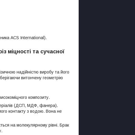
ника ACS International).
з міцності та сучасної
ізичною надійністю виробу та його
зберігаючи витончену геометрію
високоміцного композиту.
еріалів (ДСП, МДФ, фанера).
мого контакту з водою. Вона не
ться на молекулярному рівні. Брак
у.