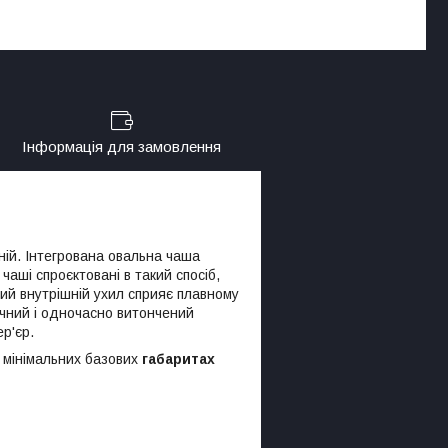
Інформація для замовлення
ній. Інтегрована овальна чаша
аші спроєктовані в такий спосіб,
й внутрішній ухил сприяє плавному
нічний і одночасно витончений
ер'єр.
 мінімальних базових
габаритах