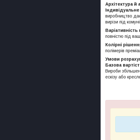
Архітектура й 
Індивідуальне
виробництво дає 
вирізи під комуні
Варіативність 
повністю під ваш
Колірні рішенн
полімерів преміа
Умови розраху
Базова вартіс
Вироби збільшен
ескізу або кресл