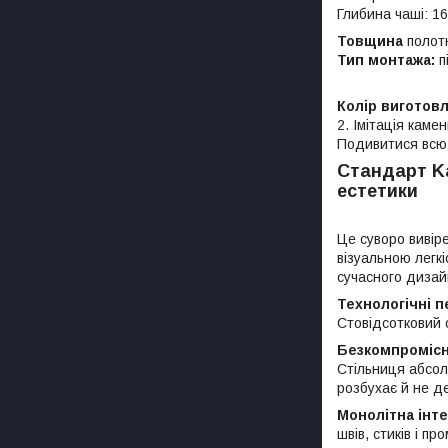
Глибина чаші: 1
Товщина
полотн
Тип монтажа:
п
Колір виготов
2. Імітація каме
Подивитися всю п
Стандарт Ka
естетики
Це суворо вивір
візуальною легк
сучасного дизай
Технологічні п
Стовідсотковий 
Безкомпромісна
Стільниця абсол
розбухає й не д
Монолітна інте
швів, стиків і п