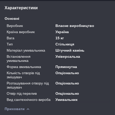
Характеристики
Основні
Виробник
Власне виробництво
Країна виробник
Україна
Вага
15 кг
Тип
Стільниця
Матеріал умивальника
Штучний камінь
Встановлення
Універсальна
умивальника
Форма вмивальника
Прямокутна
Кількість отворів під
Опціонально
змішувач
Розташування отвору під
Опціонально
змішувач
Отвір під перелив
Опціонально
Вид сантехнічного вироба
Умивальник
Приховати