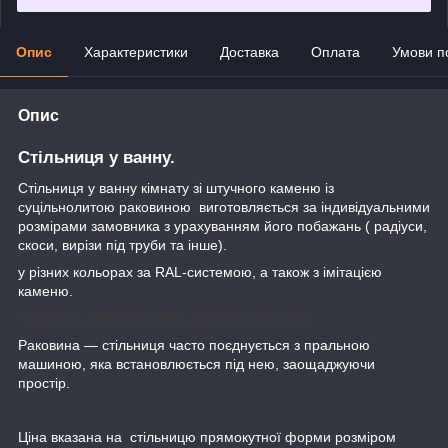
Опис
Характеристики
Доставка
Оплата
Умови п
Опис
Стільниця у ванну.
Стільниця у ванну кімнату зі штучного каменю із
суцільнолитою раковиною виготовляється за індивідуальними
розмірами замовника з урахуванням його побажань ( радіуси,
скоси, вирізи під труби та інше).
у різних кольорах за RAL-системою, а також з імітацією
каменю.
Чаші різні. Великий вибір. Дивитися на сайті.
Раковина — стільниця часто поєднується з пральною
машиною, яка встановлюється під нею, заощаджуючи
простір.
Ціна вказана на стільницю прямокутної форми розміром