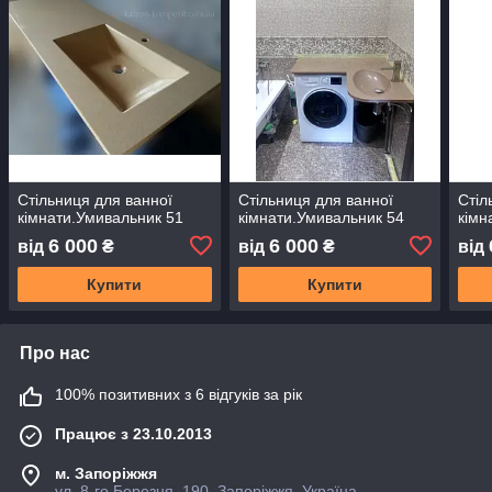
Стільниця для ванної
Стільниця для ванної
Стіл
кімнати.Умивальник 51
кімнати.Умивальник 54
кімн
6 000
6 000
від
₴
від
₴
від
Купити
Купити
Про нас
100% позитивних з 6 відгуків за рік
Працює з 23.10.2013
м. Запоріжжя
ул. 8-го Березня, 190, Запоріжжя, Україна