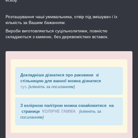
Розташування чаші умивальника, отвір під змішувач і їх
кількість за Вашим бажанням.
Вироби виготовляються суцільнолитими, повністю
складаються з каменю, без деревомістких вставок.
Докладніше дізнатися про раковини зі
стільницею для ванної можна дізнатися
тут
.
(клікніть за посиланням)
З колірною палітрою можна ознайомитися на
странице
КОЛІРНЕ ГАММА
(клікніть за
посиланням)