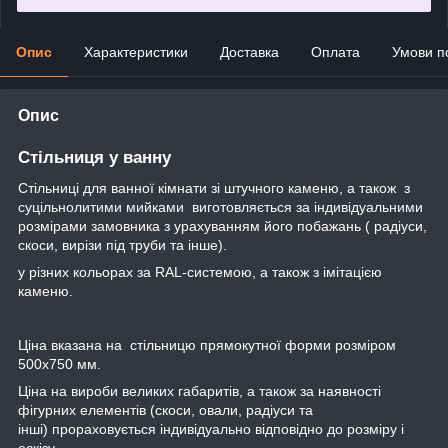
Опис
Характеристики
Доставка
Оплата
Умови п
Опис
Стільниця у ванну
Стільниці для ванної кімнати зі штучного каменю, а також з
суцільнолитими мийками виготовляється за індивідуальними
розмірами замовника з урахуванням його побажань ( радіуси,
скоси, вирізи під труби та інше).
у різних кольорах за RAL-системою, а також з імітацією
каменю.
Ціна вказана на стільницю прямокутної форми розміром
500х750 мм.
Ціна на вироби великих габаритів, а також за наявності
фігурних елементів (скоси, овали, радіуси та
інші) прораховується індивідуально відповідно до розміру і
ескізу.