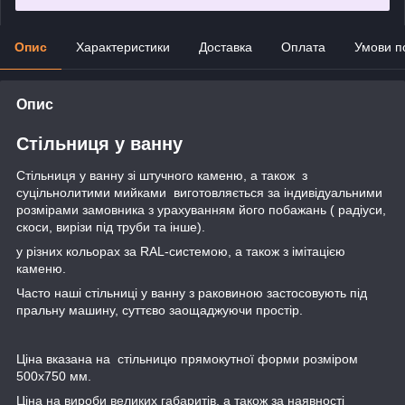
Опис
Характеристики
Доставка
Оплата
Умови п
Опис
Стільниця у ванну
Стільниця у ванну зі штучного каменю, а також з
суцільнолитими мийками виготовляється за індивідуальними
розмірами замовника з урахуванням його побажань ( радіуси,
скоси, вирізи під труби та інше).
у різних кольорах за RAL-системою, а також з імітацією
каменю.
Часто наші стільниці у ванну з раковиною застосовують під
пральну машину, суттєво заощаджуючи простір.
Ціна вказана на стільницю прямокутної форми розміром
500х750 мм.
Ціна на вироби великих габаритів, а також за наявності