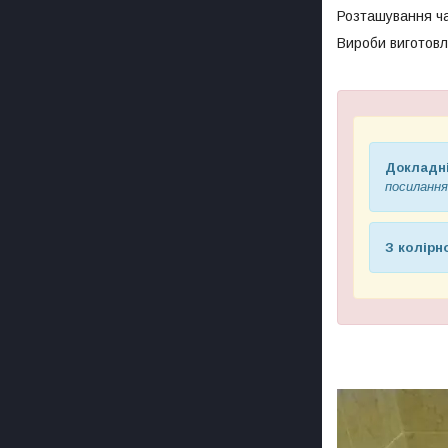
Розташування чаш
Вироби виготовл
Докладні
посилання
З колір