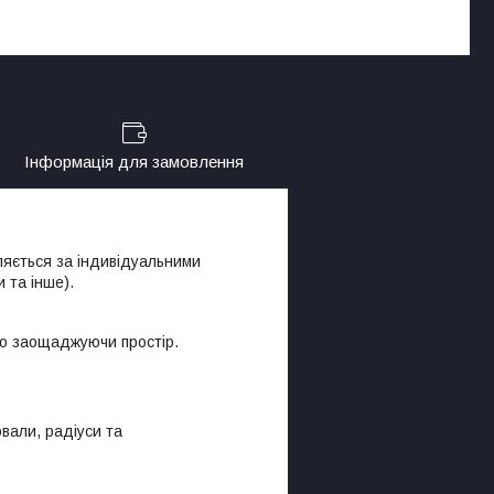
Інформація для замовлення
ляється за індивідуальними
и та інше).
во заощаджуючи простір.
овали, радіуси та