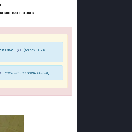
м.
омістких вставок.
знатися
тут
.
(клікніть за
А
(клікніть за посиланням)