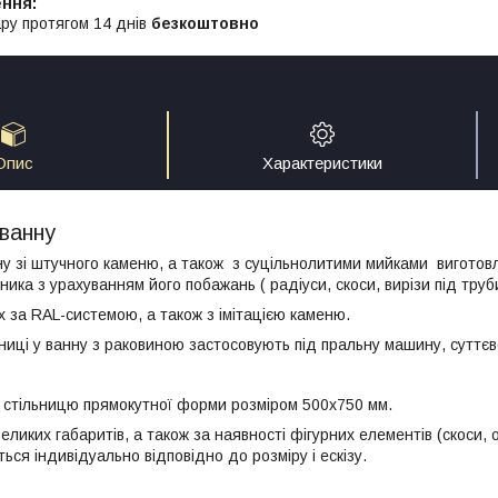
ру протягом 14 днів
безкоштовно
Опис
Характеристики
 ванну
ну зі штучного каменю, а також з суцільнолитими мийками виготов
ика з урахуванням його побажань ( радіуси, скоси, вирізи під труб
х за RAL-системою, а також з імітацією каменю.
ьниці у ванну з раковиною застосовують під пральну машину, суттє
 стільницю прямокутної форми розміром 500х750 мм.
еликих габаритів, а також за наявності фігурних елементів (скоси, 
ться індивідуально відповідно до розміру і ескізу.