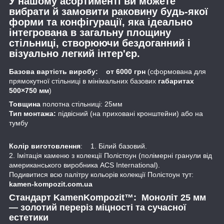
У нашому асортименті ви можете
вибрати й замовити раковину будь-якої
форми та конфігурації, яка ідеально
інтегрована в загальну площину
стільниці, створюючи бездоганний і
візуально легкий інтер'єр.
Базова вартість виробу: от 6000 грн
(сформована для
прямокутної стільниці в мінімальних базових
габаритах
500×750 мм
)
Товщина
полотна стільниці: 25мм
Тип монтажа:
підвісний (на приховані кронштейни) або на
тумбу
Колір виготовлення
: 1. Білий базовий.
2. Імітація каменю з колекції Полістоун (полімерні гранули від
американського виробника ACS International).
Подивитися всю палітру кольорів колекції Полістоун тут:
kamen-kompozit.com.ua
Стандарт KamenKompozit™: Моноліт 25 мм
— золотий переріз міцності та сучасної
естетики