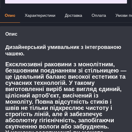
Опис
Характеристики
Доставка
Оплата
Умови п
Опис
Дизайнерський умивальник з інтегрованою
чашею.
Ексклюзивні раковини з монолітним,
безшовним поєднанням зі стільницею —
це ідеальний баланс високої естетики та
сучасних технологій. У такому
виготовленні виріб має вигляд єдиний
,
цілісний артоб'єкт, висічений із
моноліту. Повна відсутність стиків і
швів не тільки підкреслює чистоту і
строгість ліній, але й забезпечує
абсолютну гігієнічність, запобігаючи
скупченню вологи або забруднень.