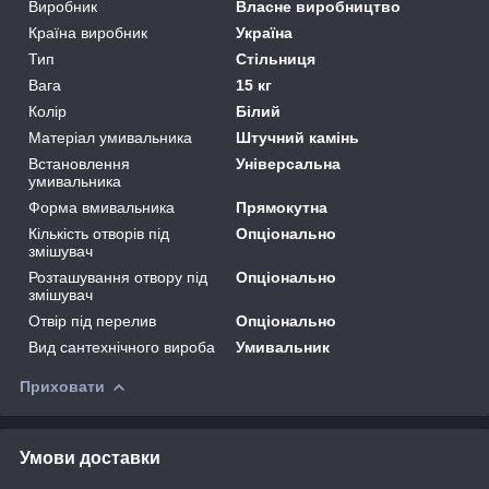
Виробник
Власне виробництво
Країна виробник
Україна
Тип
Стільниця
Вага
15 кг
Колір
Білий
Матеріал умивальника
Штучний камінь
Встановлення
Універсальна
умивальника
Форма вмивальника
Прямокутна
Кількість отворів під
Опціонально
змішувач
Розташування отвору під
Опціонально
змішувач
Отвір під перелив
Опціонально
Вид сантехнічного вироба
Умивальник
Приховати
Умови доставки