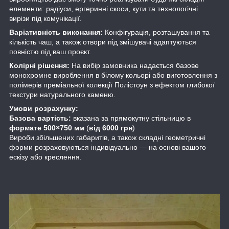
елементи: радіуси, ергеринні скоси, кути та технологічні
вирізи під комунікації.
Варіативність виконання:
Конфігурація, розташування та
кількість чаш, а також отвори під змішувачі адаптуються
повністю під ваш проєкт.
Колірні рішення:
На вибір замовника надається базове
монохромне вироблення в білому кольорі або виготовлення з
полімерів преміальної колекції Полістоун з ефектом глибокої
текстури натурального каменю.
Умови розрахунку:
Базова вартість:
вказана за прямокутну стільницю в
формате 500×750 мм
(
від 6000 грн
)
Вироби збільшених габаритів, а також складні геометричні
форми розраховуються індивідуально — на основі вашого
ескізу або креслення.