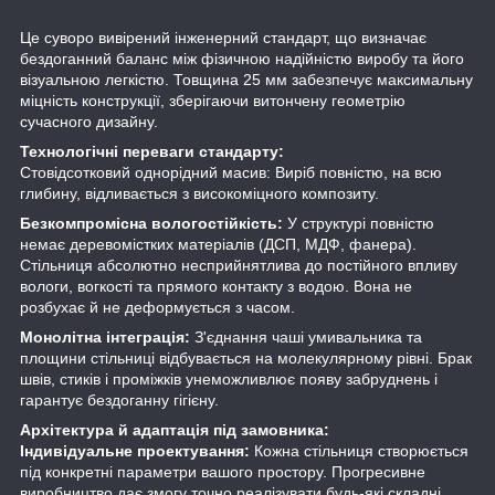
Це суворо вивірений інженерний стандарт, що визначає
бездоганний баланс між фізичною надійністю виробу та його
візуальною легкістю. Товщина 25 мм забезпечує максимальну
міцність конструкції, зберігаючи витончену геометрію
сучасного дизайну.
Технологічні переваги стандарту:
Стовідсотковий однорідний масив: Виріб повністю, на всю
глибину, відливається з високоміцного композиту.
Безкомпромісна вологостійкість:
У структурі повністю
немає деревомістких матеріалів (ДСП, МДФ, фанера).
Стільниця абсолютно несприйнятлива до постійного впливу
вологи, вогкості та прямого контакту з водою. Вона не
розбухає й не деформується з часом.
Монолітна інтеграція:
З'єднання чаші умивальника та
площини стільниці відбувається на молекулярному рівні. Брак
швів, стиків і проміжків унеможливлює появу забруднень і
гарантує бездоганну гігієну.
Архітектура й адаптація під замовника:
Індивідуальне проектування:
Кожна стільниця створюється
під конкретні параметри вашого простору. Прогресивне
виробництво дає змогу точно реалізувати будь-які складні