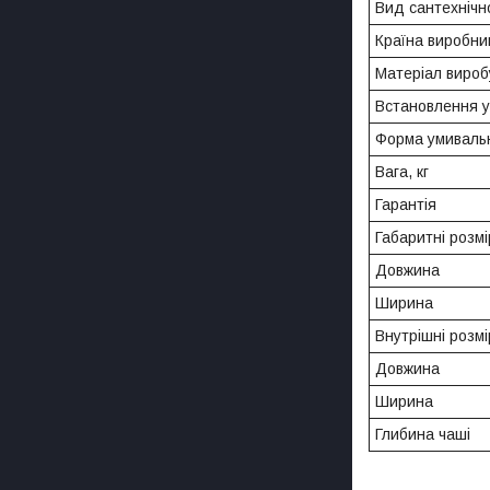
Вид сантехнічн
Країна виробни
Матеріал вироб
Встановлення 
Форма умиваль
Вага, кг
Гарантія
Габаритні розмі
Довжина
Ширина
Внутрішні розмі
Довжина
Ширина
Глибина чаші