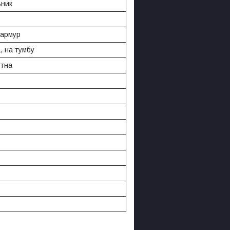
ьник
мармур
а, на тумбу
утна