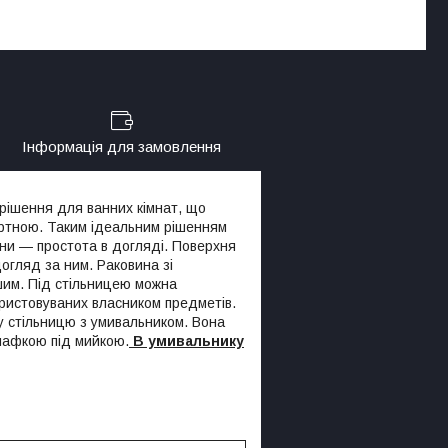
Інформація для замовлення
рішення для ванних кімнат, що
ортною. Таким ідеальним рішенням
ини — простота в догляді. Поверхня
огляд за ним. Раковина зі
ішим. Під стільницею можна
ористовуваних власником предметів.
у стільницю з умивальником. Вона
шафкою під мийкою.
В умивальнику