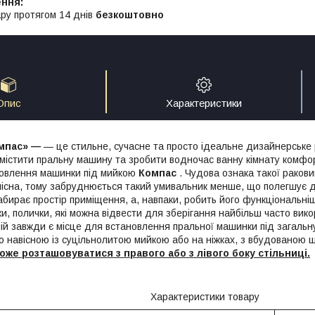
ру протягом 14 днів
безкоштовно
Опис
Характеристики
мпас» —
— це стильне, сучасне та просто ідеальне дизайнерське 
містити пральну машину та зробити водночас ванну кімнату комф
новлення машинки під мийкою
Компас
. Чудова ознака такої раков
ілісна, тому забруднюється такий умивальник менше, що полегшує д
абирає простір приміщення, а, навпаки, робить його функціональн
и, полички, які можна відвести для зберігання найбільш часто вик
ній завжди є місце для встановлення пральної машинки під загальн
о навісною із суцільнолитою мийкою або на ніжках, з вбудованою 
же розташовуватися з правого або з лівого боку
стільниці.
Характеристики товару