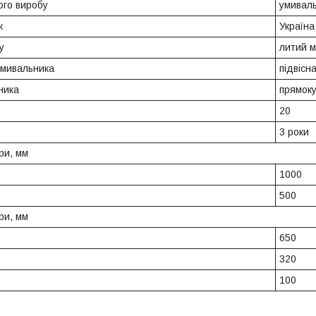
ого виробу
умивал
к
Україна
у
литий 
умивальника
підвісн
ника
прямок
20
3 роки
ри, мм
1000
500
ри, мм
650
320
100