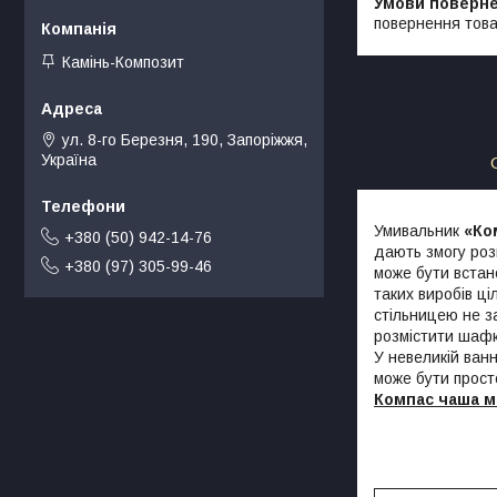
повернення това
Камінь-Композит
ул. 8-го Березня, 190, Запоріжжя,
Україна
Умивальник
«Ко
+380 (50) 942-14-76
дають змогу роз
+380 (97) 305-99-46
може бути вста
таких виробів ц
стільницею не з
розмістити шафк
У невеликій ван
може бути прост
Компас чаша мо