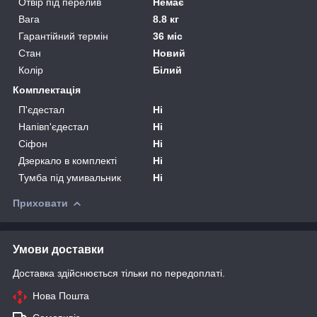
Отвір під перелив
Немає
Вага
8.8 кг
Гарантійний термін
36 міс
Стан
Новий
Колір
Білий
Комплектація
П'єдестал
Ні
Напівп'єдестал
Ні
Сіфон
Ні
Дзеркало в комплекті
Ні
Тумба під умивальник
Ні
Приховати
Умови доставки
Доставка здійснюється тільки по передоплаті.
Нова Пошта