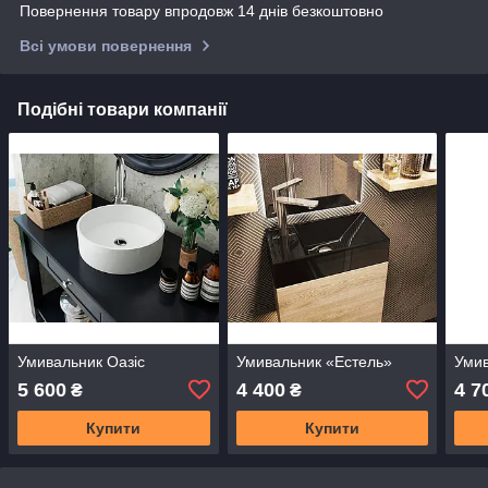
Повернення товару впродовж 14 днів безкоштовно
Всі умови повернення
Подібні товари компанії
Умивальник Оазіс
Умивальник «Естель»
Умив
5 600
4 400
4 7
₴
₴
Купити
Купити