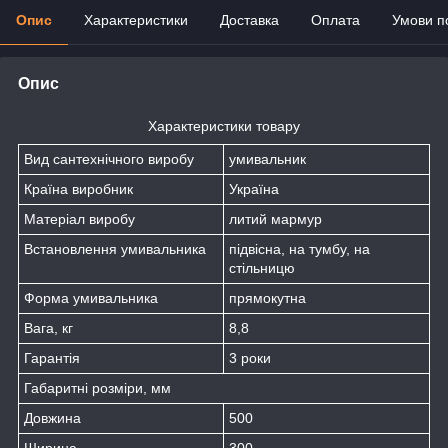
Опис
Характеристики
Доставка
Оплата
Умови п
Опис
Характеристики товару
Вид сантехнічного виробу
умивальник
Країна виробник
Україна
Матеріал виробу
литий мармур
Встановлення умивальника
підвісна, на тумбу, на
стільницю
Форма умивальника
прямокутна
Вага, кг
8,8
Гарантія
3 роки
Габаритні розміри, мм
Довжина
500
Ширина
300