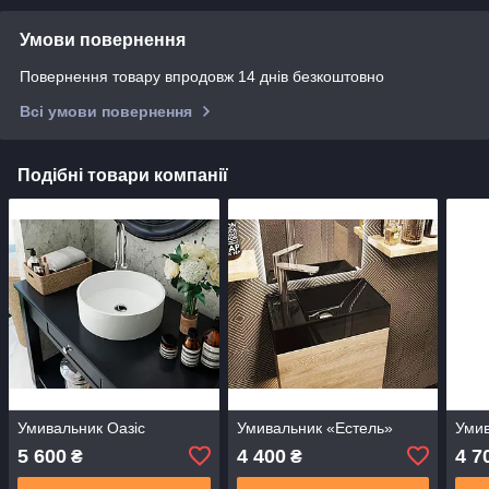
Умови повернення
Повернення товару впродовж 14 днів безкоштовно
Всі умови повернення
Подібні товари компанії
Умивальник Оазіс
Умивальник «Естель»
Умив
5 600
4 400
4 7
₴
₴