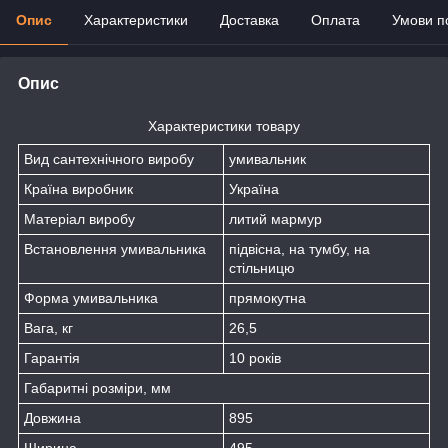
Опис
Характеристики
Доставка
Оплата
Умови п
Опис
Характеристики товару
Вид сантехнічного виробу
умивальник
Країна виробник
Україна
Матеріал виробу
литий мармур
Встановлення умивальника
підвісна, на тумбу, на
стільницю
Форма умивальника
прямокутна
Вага, кг
26,5
Гарантія
10 років
Габаритні розміри, мм
Довжина
895
Ширина
495