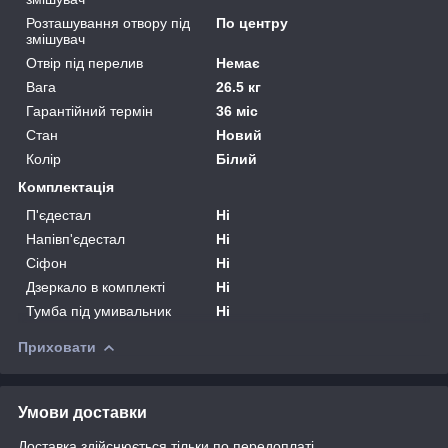
Розташування отвору під
По центру
змішувач
Отвір під перелив
Немає
Вага
26.5 кг
Гарантійний термін
36 міс
Стан
Новий
Колір
Білий
Комплектація
П'єдестал
Ні
Напівп'єдестал
Ні
Сіфон
Ні
Дзеркало в комплекті
Ні
Тумба під умивальник
Ні
Приховати
Умови доставки
Доставка здійснюється тільки по передоплаті.