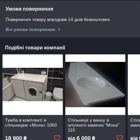
Умови повернення
Повернення товару впродовж 14 днів безкоштовно
Всі умови повернення
Подібні товари компанії
Тумба в комплекті зі
Стільниця у ванну зі
Стіл
стільницею «Мона» 1050
штучного каменю "Мона"
зам
110
18 900
6 000
₴
від
₴
від