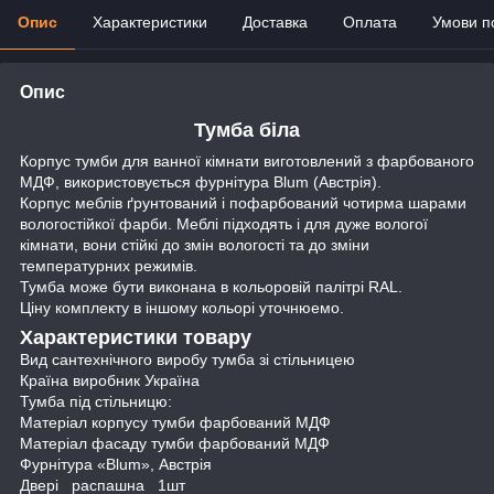
Опис
Характеристики
Доставка
Оплата
Умови п
Опис
Тумба біла
Корпус тумби для ванної кімнати виготовлений з фарбованого
МДФ, використовується фурнітура Blum (Австрія).
Корпус меблів ґрунтований і пофарбований чотирма шарами
вологостійкої фарби. Меблі підходять і для дуже вологої
кімнати, вони стійкі до змін вологості та до зміни
температурних режимів.
Тумба може бути виконана в кольоровій палітрі RAL.
Ціну комплекту в іншому кольорі уточнюемо.
Характеристики товару
Вид сантехнічного виробу тумба зі стільницею
Країна виробник Україна
Тумба під стільницю:
Матеріал корпусу тумби фарбований МДФ
Матеріал фасаду тумби фарбований МДФ
Фурнітура «Blum», Австрія
Двері распашна 1шт