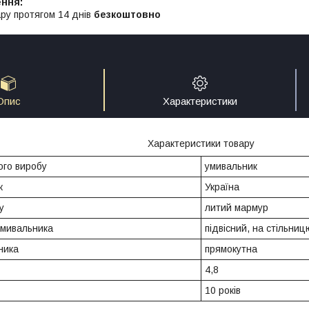
ру протягом 14 днів
безкоштовно
Опис
Характеристики
Характеристики товару
ого виробу
умивальник
к
Україна
у
литий мармур
умивальника
підвісний, на стільниц
ника
прямокутна
4,8
10 років