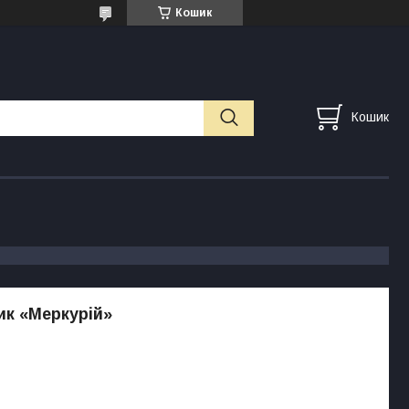
Кошик
Кошик
к «Меркурій»