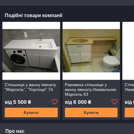
Подібні товари компанії
Стільниця у ванну кімнату
Раковина стільниця у
Стіл
"Марсель", "Хортиця" 74
ванну кімнату.Умивальник
Умив
Марсель 63
5 500
6 000
від
₴
від
₴
від
Купити
Купити
Про нас