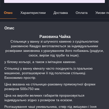
Опис
Характеристики
Доставка
Оплата
Умови п
Опис
Раковина Чайка
Стільниця у ванну зі штучного каменю з суцільнолитою
раковиною Квадро виготовляється за індивідуальними
розмірами замовника з урахуванням його побажань (радіуси,
скоси, вирізи під труби та інше).
у білому кольорі, а також з імітацією каменю.
Стільниці у ванну кімнату часто поєднують із пральною
машиною, розташовуючи її під полотном стільниці.
Економимо простір.
Ціна вказана на стільницю-раковину прямокутної форми
розміром 500х750 мм.
Ціна на вироби великих габаритів прораховується
індивідуально згідно з розміром та ескізом.
Розташування чаші умивальника, отвір під змішувач і їхня