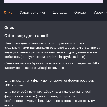
Опис
Характеристики
Доставка
Оплата
Умови п
Опис
Стільниця для ванної
Стільниця для ванної кімнати зі штучного каменю із
суцільнолитими раковинами овальної форми виготовлена за
індивідуальними розмірами замовника з урахуванням його
побажань ( радіуси, скоси, вирізи під труби та інше).
Стільниці можуть бути виготовлені в різних кольорах за RAL-
системою, а також з імітацією каменю.
Ціна вказана на стільницю прямокутної форми розміром
500х750 мм.
Ціна на вироби великих габаритів, а також за наявності
фігурних елементів (скоси, овали, радіуси та
інші) прораховується індивідуально відповідно до розміру і
ескізу.