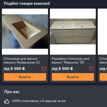
Подібні товари компанії
Стільниця для ванної
Раковина стільниця для
Стіл
кімнати.Умивальник 51
ванної "Марсель" 80
кімн
6 000
6 000
від
₴
від
₴
від
Купити
Купити
Про нас
100% позитивних з 6 відгуків за рік