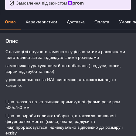
Замовлення під захистом
Опис
Характеристики
Доставка
Оплата
Умови п
Опис
Стільниці зі штучного каменю з суцільнолитими раковинами
виготовляється за індивідуальними розмірами
замовника з урахуванням його побажань ( радіуси, скоси,
вирізи під труби та інше).
у різних кольорах за RAL-системою, а також з імітацією
каменю.
Ціна вказана на стільницю прямокутної форми розміром
500х750 мм.
Ціна на вироби великих габаритів, а також за наявності
фігурних елементів (скоси, овали, радіуси та
інші) прораховується індивідуально відповідно до розміру і
ескізу.