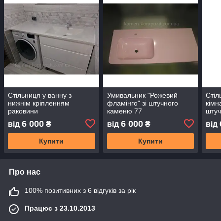
Стільниця у ванну з
Умивальник "Рожевий
Стіл
нижнім кріпленням
фламінго" зі штучного
кімн
раковини
каменю 77
штуч
інди
6 000
6 000
від
₴
від
₴
від
розм
Купити
Купити
Про нас
100% позитивних з 6 відгуків за рік
Працює з 23.10.2013