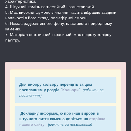
характеристики.
4. Штучний камінь вогнестійкий і вогнетривкий.
5. Має високий шумопоглинання, гасить вібрацію завдяки
наявності в його складі поліефірної смоли.
6. Немає радіоактивного фону, властивого природному
каменю.
7. Матеріал естетичний і красивий, має широку колірну
палітру.
Для вибору кольору перейдіть за цим
посиланням у розділ "
Кольори
"
(клікніть за
посиланням)
Докладну інформацію про інші вироби зі
штучного лиття каменю дивіться на
сторінка
нашого сайту
(клікніть за посиланням)