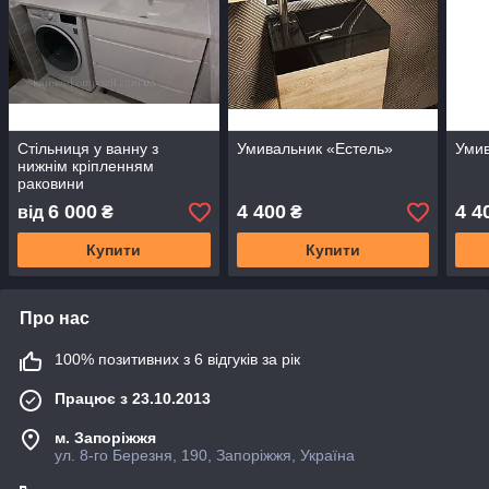
Стільниця у ванну з
Умивальник «Естель»
Уми
нижнім кріпленням
раковини
6 000
4 400
4 4
від
₴
₴
Купити
Купити
Про нас
100% позитивних з 6 відгуків за рік
Працює з 23.10.2013
м. Запоріжжя
ул. 8-го Березня, 190, Запоріжжя, Україна