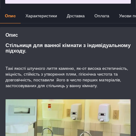
Опис
Характеристики
Доставка
Оплата
Умови п
Опис
Стільниця для ванної кімнати з індивідуальному
підходу.
Такі якості штучного лиття каменю, як-от висока естетичність,
міцність, стійкість з утворення плям, гігієнічна чистота та
довговічність, поставили його в число перших матеріалів,
застосовуваних для стільниць у ванну кімнату.