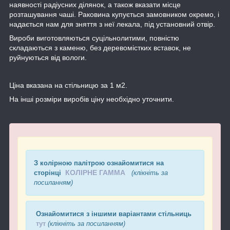
наявності радіусних ділянок, а також вказати місце
розташування чаші. Раковина купується замовником окремо, і
надається нам для зняття з неї лекала, під установний отвір.
Вироби виготовляються суцільнолитими, повністю
складаються з каменю, без деревомістких вставок, не
руйнуються від вологи.
Ціна вказана на стільницю за 1 м2.
На інші розміри виробів ціну необхідно уточнити.
З колірною палітрою ознайомитися на
КОЛІРНЕ ГАММА
сторінці
(клікніть за
посиланням)
Ознайомитися з іншими варіантами стільниць
тут
(клікніть за посиланням)