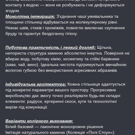
контакту з водою — вони не розбухають і не деформуються
згодом.
Монолітна інтеграція:
З'єднання чаші умивальника та
площини стільниці відбувається на молекулярному рівні.
Немає швів, стиків і проміжків, повністю виключає скупчення
бруду та гарантує бездоганну гігієну.
Побутова практичність і легкий догляд:
Щільна,
непориста структура каменю абсолютно інертна. Поверхня не
вбирає воду, побутову хімію, косметику та стійкі барвники
(кава, чай, вино). Ідеальна чистота підтримується звичайною
вологою губкою без використання агресивних абразивів.
Індивідуальна архітектура:
Кожна стільниця адаптується
під конкретні параметри вашого простору. Прогресивне
виробництво дає змогу точно реалізувати будь-які складні
елементи: радіуси, ергеринні скоси, кути та технологічні
вирізи під комунікації.
Варіанти колірного виконання:
Білий базовий — лаконічне монохромне рішення.
Імітація натурального каменю (Колекція «Полі Стоун»):