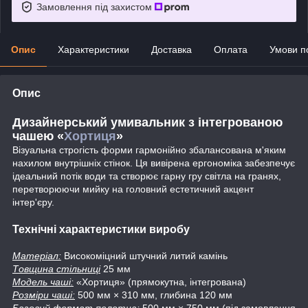
Замовлення під захистом
Опис
Характеристики
Доставка
Оплата
Умови п
Опис
Дизайнерський умивальник з інтегрованою
чашею «
Хортиця
»
Візуальна строгість форми гармонійно збалансована м'яким
нахилом внутрішніх стінок. Ця вивірена ергономіка забезпечує
ідеальний потік води та створює гарну гру світла на гранях,
перетворюючи мийку на головний естетичний акцент
інтер'єру.
Технічні характеристики виробу
Матеріал:
Високоміцний штучний литий камінь
Товщина стільниці
25 мм
Модель чаші:
«Хортиця» (прямокутна, інтегрована)
Розміри чаші:
500 мм × 310 мм, глибина 120 мм
Базовий формат полотна:
500 мм × 750 мм (під замовлення