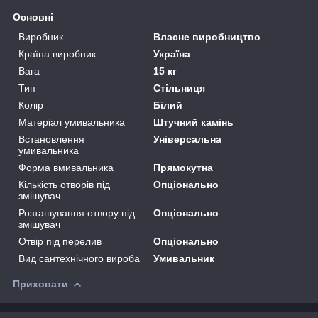
Основні
Виробник
Власне виробництво
Країна виробник
Україна
Вага
15 кг
Тип
Стільниця
Колір
Білий
Матеріал умивальника
Штучний камінь
Встановлення
Універсальна
умивальника
Форма вмивальника
Прямокутна
Кількість отворів під
Опціонально
змішувач
Розташування отвору під
Опціонально
змішувач
Отвір під перелив
Опціонально
Вид сантехнічного вироба
Умивальник
Приховати