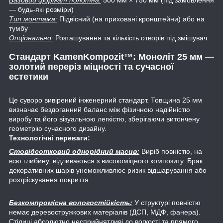
— будь-які розміри)
Тип монтажа:
Підвісний (на приховані кронштейни) або на
тумбу
Опціонально:
Розташування та кількість отворів під змішувач
Стандарт KamenKompozit™:
Моноліт 25 мм —
золотий переріз міцності та сучасної
естетики
Це суворо вивірений інженерний стандарт. Товщина 25 мм
визначає бездоганний баланс між фізичною надійністю
виробу та його візуальною легкістю, зберігаючи витончену
геометрію сучасного дизайну.
Технологічні переваги:
Стовідсотковий однорідний масив:
Виріб повністю, на
всю глибину, відливається з високоміцного композиту. Брак
декоративних шарів унеможливлює ризик відшарування або
розтріскування покриття.
Безкомпромісна вологостійкість:
У структурі повністю
немає деревостружкових матеріалів (ДСП, МДФ, фанера).
Стілиці абсолютно несприйнятливі до вогкості та прямого