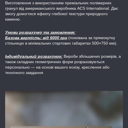
Виготовлення з використанням преміальних полімерних
гранул від американського виробника ACS International. Дає
змогу домогтися ефекту глибокої текстури природного
каменю.
Умови розрахунку та замовлення:
Базова вартість: від 6000 грн
(покована за прямокутну
стільницю в мінімальних стартових габаритах 500×750 мм).
Індивідуальний розрахунок:
Вироби збільшених розмірів, а
також складних геометричних форм розраховуються
персонально — на основі вашого ескізу, креслення або
технічного завдання.