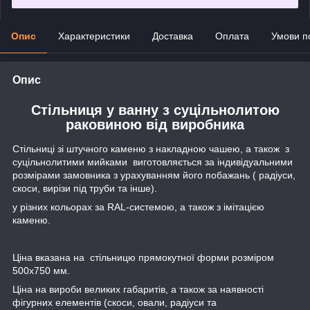
Опис
Характеристики
Доставка
Оплата
Умови п
Опис
Стільниця у ванну з суцільнолитою
раковиною від виробника
Стільниці зі штучного каменю з накладною чашею, а також з
суцільнолитими мийками виготовляється за індивідуальними
розмірами замовника з урахуванням його побажань ( радіуси,
скоси, вирізи під труби та інше).
у різних кольорах за RAL-системою, а також з імітацією
каменю.
Ціна вказана на стільницю прямокутної форми розміром
500х750 мм.
Ціна на вироби великих габаритів, а також за наявності
фігурних елементів (скоси, овали, радіуси та