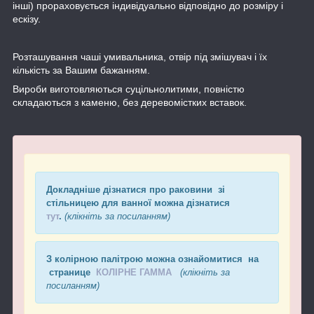
інші) прораховується індивідуально відповідно до розміру і
ескізу.
Розташування чаші умивальника, отвір під змішувач і їх
кількість за Вашим бажанням.
Вироби виготовляються суцільнолитими, повністю
складаються з каменю, без деревомістких вставок.
Докладніше дізнатися про раковини зі
стільницею для ванної можна дізнатися
тут
.
(клікніть за посиланням)
З колірною палітрою можна ознайомитися на
странице
КОЛІРНЕ ГАММА
(клікніть за
посиланням)