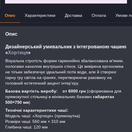
Опис
Характеристики
Доставка
Оплата
Умови п
Опис
Дизайнерський умивальник з інтегрованою чашею
«
Хортиця
»
Візуальна строгість форми гармонійно збалансована м'яким,
пологами нахилом внутрішніх стінок. Ця вивірена ергономіка
не тільки забезпечує ідеальний потік води, але й створює
гарну гру світла на гранях, перетворюючи раковину на
головний естетичний акцент інтер'єру.
Базова вартість виробу: от 6000 грн
(сформована для
прямокутної стільниці в мінімальних базових
габаритах
500×750 мм
)
Технічні характеристики чаші:
Модель чаші: «Хортиця» (прямокутна)
Розміри чаші: 560 мм × 310 мм
Глибина чаші: 120 мм