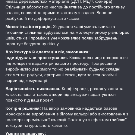
немає деревомістких матеріалів (ДСП, МДФ, фанера).
Стільниця абсолютно несприйнятлива до постійного впливу
вологи, вогкості та прямого контакту з водою. Вона не
розбухає й не деформується з часом.
Монолітна інтеграція:
З'єднання чаші умивальника та
площини стільниці відбувається на молекулярному рівні. Брак
швів, стиків і проміжків унеможливлює появу забруднень і
гарантує бездоганну гігієну.
Архітектура й адаптація під замовника:
Індивідуальне проектування:
Кожна стільниця створюється
під конкретні параметри вашого простору. Прогресивне
виробництво дає змогу точно реалізувати будь-які складні
елементи: радіуси, ергеринні скоси, кути та технологічні
вирізи під комунікації.
Варіативність виконання:
Конфігурація, розташування та
кількість чаш, а також отвори під змішувачі адаптуються
повністю під ваш проєкт.
Колірні рішення:
На вибір замовника надається базове
монохромне вироблення в білому кольорі або виготовлення з
полімерів преміальної колекції Полістоун з ефектом глибокої
текстури натурального каменю.
Умови розрахунку: