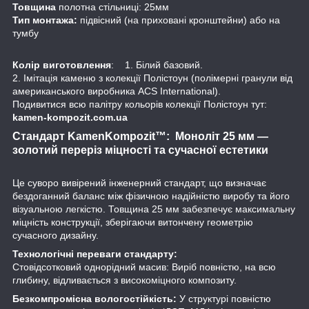
Товщина
полотна стільниці: 25мм
Тип монтажа:
підвісний (на приховані кронштейни) або на
тумбу
Колір виготовлення
: 1. Білий базовий.
2. Імітація каменю з колекції Полістоун (полімерні гранули від
американського виробника ACS International).
Подивитися всю палітру кольорів колекції Полістоун тут:
kamen-kompozit.com.ua
Стандарт KamenKompozit™: Моноліт 25 мм —
золотий переріз міцності та сучасної естетики
Це суворо вивірений інженерний стандарт, що визначає
бездоганний баланс між фізичною надійністю виробу та його
візуальною легкістю. Товщина 25 мм забезпечує максимальну
міцність конструкції, зберігаючи витончену геометрію
сучасного дизайну.
Технологічні переваги стандарту:
Стовідсотковий однорідний масив: Виріб повністю, на всю
глибину, відливається з високоміцного композиту.
Безкомпромісна вологостійкість:
У структурі повністю