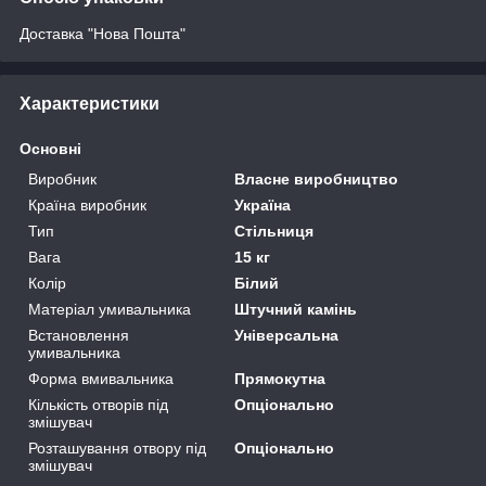
Доставка "Нова Пошта"
Характеристики
Основні
Виробник
Власне виробництво
Країна виробник
Україна
Тип
Стільниця
Вага
15 кг
Колір
Білий
Матеріал умивальника
Штучний камінь
Встановлення
Універсальна
умивальника
Форма вмивальника
Прямокутна
Кількість отворів під
Опціонально
змішувач
Розташування отвору під
Опціонально
змішувач