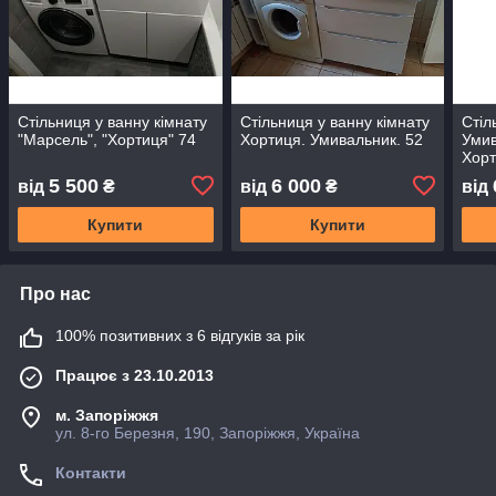
Стільниця у ванну кімнату
Стільниця у ванну кімнату
Стіл
"Марсель", "Хортиця" 74
Хортиця. Умивальник. 52
Умив
Хорт
5 500
6 000
від
₴
від
₴
від
Купити
Купити
Про нас
100% позитивних з 6 відгуків за рік
Працює з 23.10.2013
м. Запоріжжя
ул. 8-го Березня, 190, Запоріжжя, Україна
Контакти