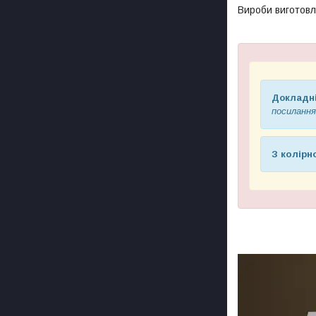
Вироби виготовл
Докладні
посилання
З колір