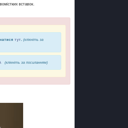
омістких вставок.
знатися
тут
.
(клікніть за
А
(клікніть за посиланням)