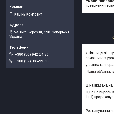
повернення това
Камінь-Композит
ул. 8-го Березня, 190, Запоріжжя,
Україна
Стільниця зі шт
+380 (50) 942-14-76
замовника з урах
+380 (97) 305-99-46
у різних кольора
Чаша об'ємна, г
Ціна вказана на
Ціна на вироби в
інші) прораховує
Розташування чаш