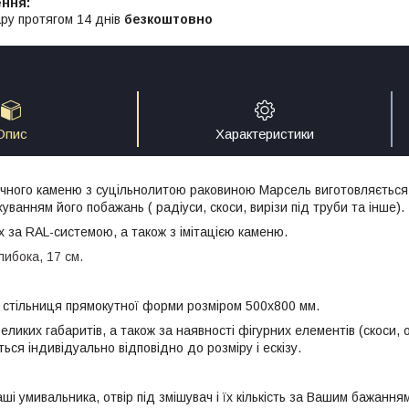
ру протягом 14 днів
безкоштовно
Опис
Характеристики
учного каменю з суцільнолитою раковиною Марсель виготовляється
уванням його побажань ( радіуси, скоси, вирізи під труби та інше).
х за RAL-системою, а також з імітацією каменю.
либока, 17 см.
 стільниця прямокутної форми розміром 500х800 мм.
еликих габаритів, а також за наявності фігурних елементів (скоси, 
ться індивідуально відповідно до розміру і ескізу.
і умивальника, отвір під змішувач і їх кількість за Вашим бажання