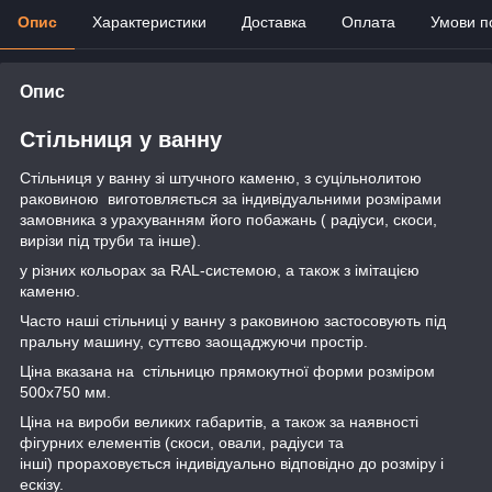
Опис
Характеристики
Доставка
Оплата
Умови п
Опис
Стільниця у ванну
Стільниця у ванну зі штучного каменю, з суцільнолитою
раковиною виготовляється за індивідуальними розмірами
замовника з урахуванням його побажань ( радіуси, скоси,
вирізи під труби та інше).
у різних кольорах за RAL-системою, а також з імітацією
каменю.
Часто наші стільниці у ванну з раковиною застосовують під
пральну машину, суттєво заощаджуючи простір.
Ціна вказана на стільницю прямокутної форми розміром
500х750 мм.
Ціна на вироби великих габаритів, а також за наявності
фігурних елементів (скоси, овали, радіуси та
інші) прораховується індивідуально відповідно до розміру і
ескізу.