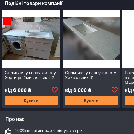
Подібні товари компанії
Стільниця у ванну кімнату
Стільниця у ванну кімнату.
Рако
Хортиця. Умивальник. 52
Умивальник 31
ванн
Мар
6 000
6 000
від
₴
від
₴
від
Купити
Купити
Про нас
100% позитивних з 6 відгуків за рік