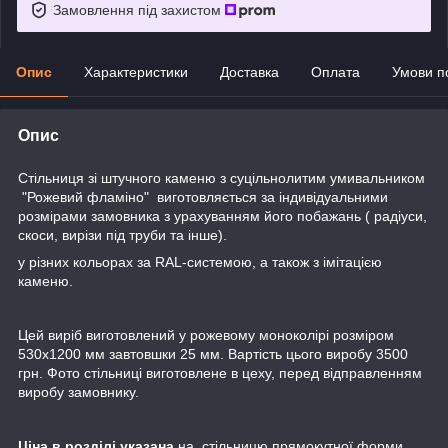
Замовлення під захистом
Опис
Характеристики
Доставка
Оплата
Умови п
Опис
Стільниця зі штучного каменю з суцільнолитим умивальником
"Рожевий фламіно" виготовляється за індивідуальними
розмірами замовника з урахуванням його побажань ( радіуси,
скоси, вирізи під труби та інше).
у різних кольорах за RAL-системою, а також з імітацією
каменю.
Цей виріб виготовлений у рожевому моноколірі розміром
530х1200 мм завтовшки 25 мм. Вартість цього виробу 3500
грн. Фото стільниці виготовлене в цеху, перед відправленням
виробу замовнику.
Ціна в розділі указана
на стільницю прямокутної форми