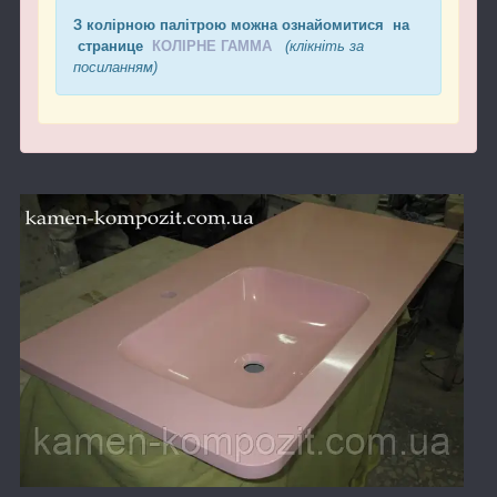
З колірною палітрою можна ознайомитися на
странице
КОЛІРНЕ ГАММА
(клікніть за
посиланням)