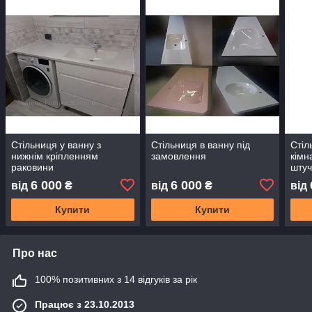
Стільниця у ванну з
Стільниця в ванну під
Стіл
нижнім кріпленням
замовлення
кімн
раковини
штуч
інди
6 000
6 000
від
₴
від
₴
від
розм
Купити
Купити
Про нас
100% позитивних з 14 відгуків за рік
Працює з 23.10.2013